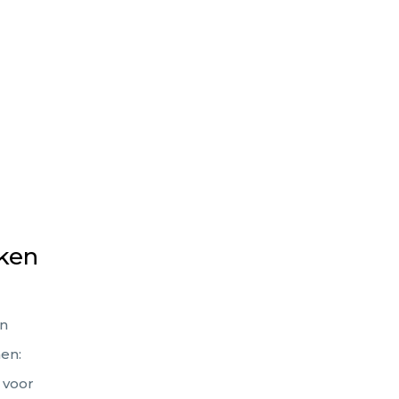
rken
en
en:
 voor