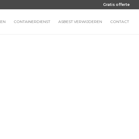
Gratis offerte
KEN
CONTAINERDIENST
ASBEST VERWIJDEREN
CONTACT
LERKEN