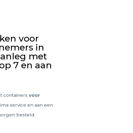
rken voor
nnemers in
aanleg met
 op 7 en aan
st containers
voor
ima service en aan een
morgen besteld.