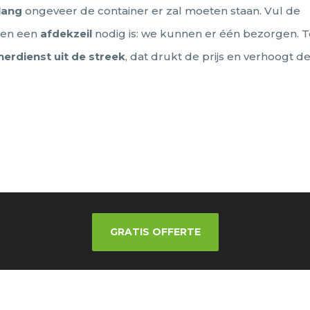
lang
ongeveer de container er zal moeten staan. Vul de
dien een
afdekzeil
nodig is: we kunnen er één bezorgen. T
nerdienst
uit de streek
, dat drukt de prijs en verhoogt d
GRATIS OFFERTE