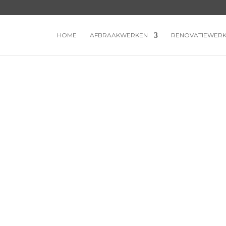
HOME
AFBRAAKWERKEN
RENOVATIEWER
INERDIENST K